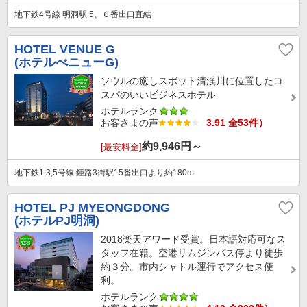
地下鉄4号線 明洞駅 5、６番出口直結
HOTEL VENUE G
(ホテルべニューG)
ソウルの癒しスポット清渓川に位置したコ
スパのいいビジネスホテル
ホテルランク
お客さまの声
3.91 全53件）
約
9,946
円～
[最安料金]
地下鉄1,3,5号線 鍾路3街駅15番出口より約180m
HOTEL PJ MYEONGDONG
(ホテルPJ明洞)
2018楽天アワード受賞。日本語対応可なス
タッフ在籍。空港リムジンバス停より徒歩
約３分。市内シャトル運行でアクセス便
利。
ホテルランク