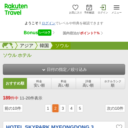
お気に入り
予約確認
ログイン
メニュー
海外
海外
アジア
韓国
ソウル
ソウル ホテル
日付の指定／絞り込み
料金
料金
評価
ホテルランク
おすすめ順
安い順
高い順
高い順
順
189
件中
11-20件表示
前の10件
1
2
3
4
5
次の10件
HOTEL SKYPARK MYEONGDONG 3