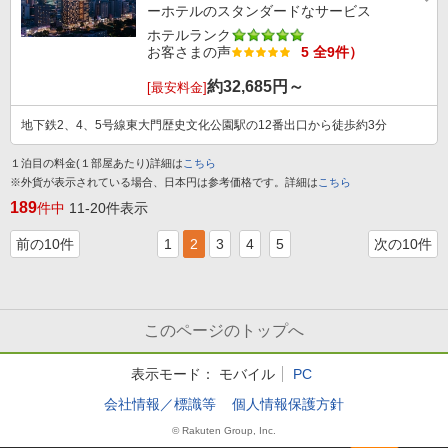
ーホテルのスタンダードなサービス
ホテルランク
お客さまの声
5 全9件）
約
32,685
円～
[最安料金]
地下鉄2、4、5号線東大門歴史文化公園駅の12番出口から徒歩約3分
１泊目の料金(１部屋あたり)詳細は
こちら
※外貨が表示されている場合、日本円は参考価格です。詳細は
こちら
189
件中
11-20件表示
前の10件
1
2
3
4
5
次の10件
このページのトップへ
表示モード：
モバイル
PC
会社情報／標識等
個人情報保護方針
© Rakuten Group, Inc.