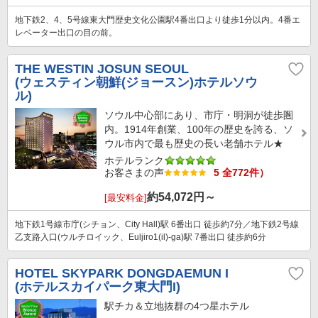
地下鉄2、4、5号線東大門歴史文化公園駅4番出口より徒歩1分以内。4番エ
レベーター出口の目の前。
THE WESTIN JOSUN SEOUL
(ウェスティン朝鮮(ジョースン)ホテルソウ
ル)
ソウル中心部にあり、市庁・明洞が徒歩圏
内。1914年創業、100年の歴史を誇る、ソ
ウル市内で最も歴史の長い老舗ホテル★
ホテルランク
お客さまの声
5 全772件）
約
54,072
円～
[最安料金]
地下鉄1号線市庁(シチョン、City Hall)駅 6番出口 徒歩約7分／地下鉄2号線
乙支路入口(ウルチロイック、Euljiro1(il)-ga)駅 7番出口 徒歩約6分
HOTEL SKYPARK DONGDAEMUN I
(ホテルスカイパーク東大門I)
駅チカ＆立地抜群の4つ星ホテル