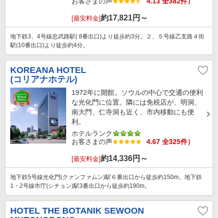
お客さまの声
4.13 全382件）
約
17,821
円～
[最安料金]
地下鉄3、4号線忠武路駅( 8番出口)より徒歩約3分。２、５号線乙支路４街
駅(10番出口)より徒歩約4分。
KOREANA HOTEL
(コリアナホテル)
1972年に開館。ソウルの中心で交通の便利
な光化門に位置。隣には免税店が、明洞、
南大門、仁寺洞も近く、市内移動にも便
利。
ホテルランク
お客さまの声
4.67 全325件）
約
14,336
円～
[最安料金]
地下鉄5号線光化門(クァンファムン)駅６番出口から徒歩約150m。地下鉄
1・2号線市庁(シチョン)駅3番出口から徒歩約190m。
HOTEL THE BOTANIK SEWOON