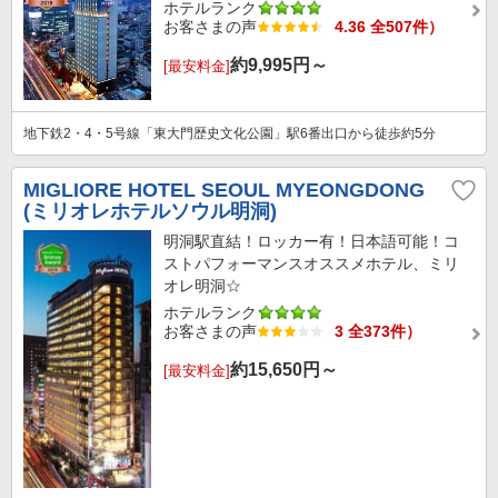
ホテルランク
お客さまの声
4.36 全507件）
約
9,995
円～
[最安料金]
地下鉄2・4・5号線「東大門歴史文化公園」駅6番出口から徒歩約5分
MIGLIORE HOTEL SEOUL MYEONGDONG
(ミリオレホテルソウル明洞)
明洞駅直結！ロッカー有！日本語可能！コ
ストパフォーマンスオススメホテル、ミリ
オレ明洞☆
ホテルランク
お客さまの声
3 全373件）
約
15,650
円～
[最安料金]