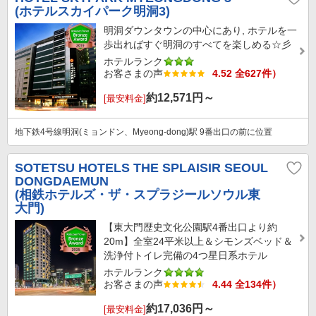
(ホテルスカイパーク明洞3)
明洞ダウンタウンの中心にあり, ホテルを一
歩出ればすぐ明洞のすべてを楽しめる☆彡
ホテルランク
お客さまの声
4.52 全627件）
約
12,571
円～
[最安料金]
地下鉄4号線明洞(ミョンドン、Myeong-dong)駅 9番出口の前に位置
SOTETSU HOTELS THE SPLAISIR SEOUL
DONGDAEMUN
(相鉄ホテルズ・ザ・スプラジールソウル東
大門)
【東大門歴史文化公園駅4番出口より約
20m】全室24平米以上＆シモンズベッド＆
洗浄付トイレ完備の4つ星日系ホテル
ホテルランク
お客さまの声
4.44 全134件）
約
17,036
円～
[最安料金]