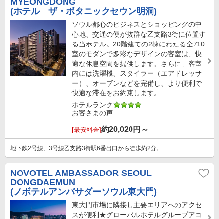
MYEONGDONG
(ホテル ザ・ボタニックセウン明洞)
ソウル都心のビジネスとショッピングの中
心地、交通の便が抜群な乙支路3街に位置す
る当ホテル。20階建ての2棟にわたる全710
室のモダンで多彩なデザインの客室は、快
適な休息空間を提供します。さらに、客室
内には洗濯機、スタイラー（エアドレッサ
ー）、オーブンなどを完備し、より便利で
快適な滞在をお約束します。
ホテルランク
お客さまの声
約
20,020
円～
[最安料金]
地下鉄2号線、3号線乙支路3街駅6番出口から徒歩約2分。
NOVOTEL AMBASSADOR SEOUL
DONGDAEMUN
(ノボテルアンバサダーソウル東大門)
東大門市場に隣接し主要エリアへのアクセ
スが便利★グローバルホテルグループアコ