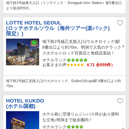
地下鉄3号線東大入口（トンデイック・ Dongguk Univ. Station）駅5番出口
より徒歩約5分。
LOTTE HOTEL SEOUL
(ロッテホテルソウル（海外ツアー(楽パック)
限定）)
地下鉄2号線乙支路入口(ウルチロイック)駅
8番出口より約70m。明洞で人気のデラック
スホテル☆ロッテ百貨店と免税店直結！
ホテルランク
お客さまの声
4.71 全559件）
地下鉄2号線乙支路入口(ウルチロイック、Euljiro1(il)-ga)駅 8番出口より約
70m
HOTEL KUKDO
(ホテル国都)
ホテル前に空港リムジンバス停があり便利
な立地♪明洞まで徒歩圏内！
ホテルランク