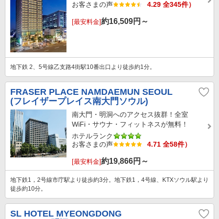
お客さまの声
4.29 全345件）
約
16,509
円～
[最安料金]
地下鉄 2、5号線乙支路4街駅10番出口より徒歩約1分。
FRASER PLACE NAMDAEMUN SEOUL
(フレイザープレイス南大門ソウル)
南大門・明洞へのアクセス抜群！全室
WiFi・サウナ・フィットネスが無料！
ホテルランク
お客さまの声
4.71 全58件）
約
19,866
円～
[最安料金]
地下鉄1，2号線市庁駅より徒歩約3分。地下鉄1，4号線、KTXソウル駅より
徒歩約10分。
SL HOTEL MYEONGDONG