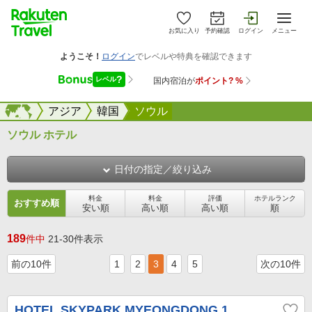
お気に入り
予約確認
ログイン
メニュー
海外
海外
アジア
韓国
ソウル
ソウル ホテル
日付の指定／絞り込み
料金
料金
評価
ホテルランク
おすすめ順
安い順
高い順
高い順
順
189
件中
21-30件表示
前の10件
1
2
3
4
5
次の10件
HOTEL SKYPARK MYEONGDONG 1