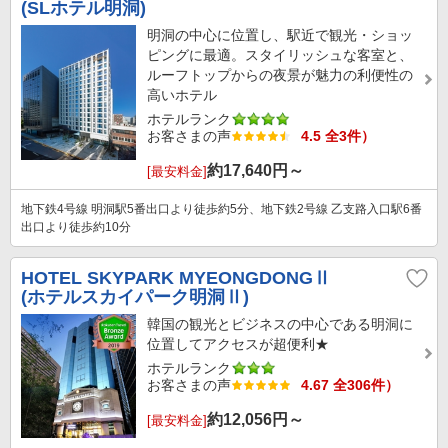
(SLホテル明洞)
明洞の中心に位置し、駅近で観光・ショッ
ピングに最適。スタイリッシュな客室と、
ルーフトップからの夜景が魅力の利便性の
高いホテル
ホテルランク
お客さまの声
4.5 全3件）
約
17,640
円～
[最安料金]
地下鉄4号線 明洞駅5番出口より徒歩約5分、地下鉄2号線 乙支路入口駅6番
出口より徒歩約10分
HOTEL SKYPARK MYEONGDONGⅡ
(ホテルスカイパーク明洞Ⅱ)
韓国の観光とビジネスの中心である明洞に
位置してアクセスが超便利★
ホテルランク
お客さまの声
4.67 全306件）
約
12,056
円～
[最安料金]