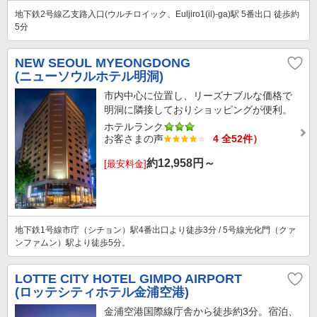
地下鉄2号線乙支路入口(ウルチロイック、Euljiro1(il)-ga)駅 5番出口 徒歩約
5分
NEW SEOUL MYEONGDONG
(ニューソウルホテル明洞)
市内中心に位置し、リーズナブルな価格で
明洞に隣接しておりショッピングが便利。
ホテルランク
お客さまの声
4 全52件）
約
12,958
円～
[最安料金]
地下鉄1号線市庁（シチョン）駅4番出口より徒歩3分 / 5号線光化門（クァ
ンファムン）駅より徒歩5分。
LOTTE CITY HOTEL GIMPO AIRPORT
(ロッテシティホテル金浦空港)
金浦空港国際線庁舎から徒歩約3分。宿泊、