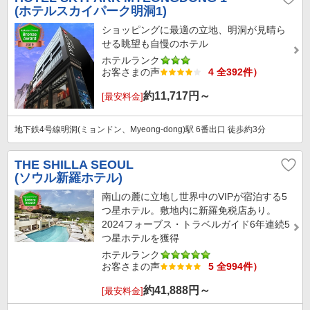
(ホテルスカイパーク明洞1)
ショッピングに最適の立地、明洞が見晴ら
せる眺望も自慢のホテル
ホテルランク
お客さまの声
4 全392件）
約
11,717
円～
[最安料金]
地下鉄4号線明洞(ミョンドン、Myeong-dong)駅 6番出口 徒歩約3分
THE SHILLA SEOUL
(ソウル新羅ホテル)
南山の麓に立地し世界中のVIPが宿泊する5
つ星ホテル。敷地内に新羅免税店あり。
2024フォーブス・トラベルガイド6年連続5
つ星ホテルを獲得
ホテルランク
お客さまの声
5 全994件）
約
41,888
円～
[最安料金]