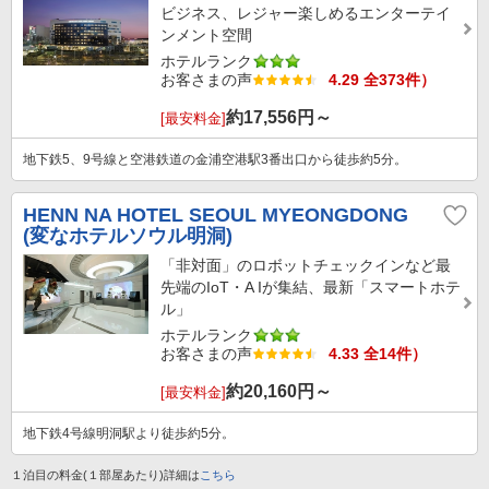
ビジネス、レジャー楽しめるエンターテイ
ンメント空間
ホテルランク
お客さまの声
4.29 全373件）
約
17,556
円～
[最安料金]
地下鉄5、9号線と空港鉄道の金浦空港駅3番出口から徒歩約5分。
HENN NA HOTEL SEOUL MYEONGDONG
(変なホテルソウル明洞)
「非対面」のロボットチェックインなど最
先端のIoT・A Iが集結、最新「スマートホテ
ル」
ホテルランク
お客さまの声
4.33 全14件）
約
20,160
円～
[最安料金]
地下鉄4号線明洞駅より徒歩約5分。
１泊目の料金(１部屋あたり)詳細は
こちら