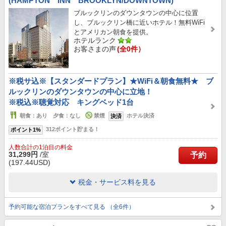
(HAMPTON INN BROOKLYN/DOWNTOWN)
ブルックリンのダウンタウンの中心に位置
し、ブルックリン橋に近いホテル！無料WiFi
とアメリカン朝食を提供。
ホテルランク
お客さまの声
(全0件）
※税サ込※【スタンダードプラン】★WiFi＆朝食無料★ ブ
ルックリンのダウンタウンの中心に立地！
※税込※聴覚対応 キングベッド1台
朝食：あり 夕食：なし
禁煙
ホテル決済
決済
312ポイント貯まる！
ポイント1%
人数合計の1泊目の料金
31,299円
/室
予約
(197.44USD)
税金・サービス料を見る
予約可能な宿泊プランをすべて見る （全6件）