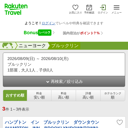
お気に入り
予約確認
ログイン
メニュー
海外
海外
ニューヨーク
ブルックリン
2026/08/09(日)
2026/08/10(月)
ブルックリン
1部屋
大人1人
子供0人
再検索／絞り込み
料金
料金
評価
ホテルランク
おすすめ順
安い順
高い順
高い順
順
3
件
1～3件表示
ハンプトン イン ブルックリン ダウンタウン