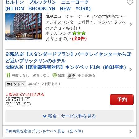
ヒルトン ブルックリン ニューヨーク
(HILTON BROOKLYN NEW YORK)
NBAニュージャージーネッツの本拠地のバー
クレイズセンターに程近く、マンハッタンへ
のアクセスも抜群！
ホテルランク
お客さまの声
(全0件）
※税込※【スタンダードプラン】バークレイセンターからほ
ど近いブリックリンのホテル
※税込※【聴覚障害者対応】キングベッド1台（約31平米）
朝食：なし 夕食：なし
禁煙
ホテル決済
決済
367ポイント貯まる！
ポイント1%
人数合計の1泊目の料金
36,757円
/室
予約
(231.87USD)
税金・サービス料を見る
予約可能な宿泊プランをすべて見る （全19件）