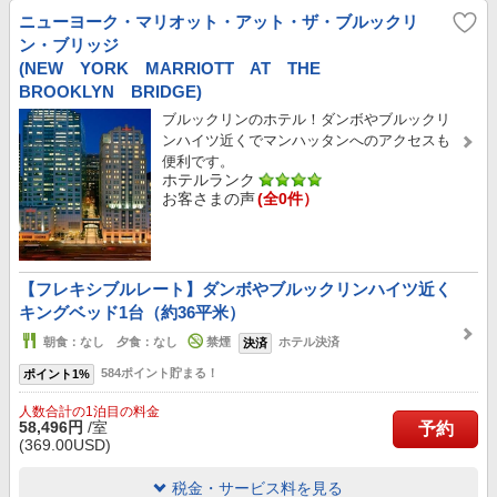
ニューヨーク・マリオット・アット・ザ・ブルックリ
ン・ブリッジ
(NEW YORK MARRIOTT AT THE
BROOKLYN BRIDGE)
ブルックリンのホテル！ダンボやブルックリ
ンハイツ近くでマンハッタンへのアクセスも
便利です。
ホテルランク
お客さまの声
(全0件）
【フレキシブルレート】ダンボやブルックリンハイツ近く
キングベッド1台（約36平米）
朝食：なし 夕食：なし
禁煙
ホテル決済
決済
584ポイント貯まる！
ポイント1%
人数合計の1泊目の料金
58,496円
/室
予約
(369.00USD)
税金・サービス料を見る