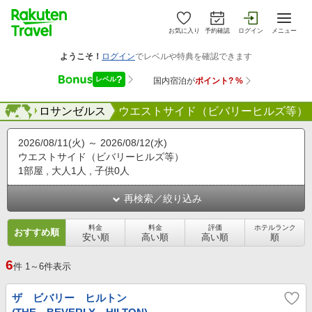
お気に入り
予約確認
ログイン
メニュー
海外
海外
ロサンゼルス
ウエストサイド（ビバリーヒルズ等）
2026/08/11(火)
2026/08/12(水)
ウエストサイド（ビバリーヒルズ等）
1部屋
大人1人
子供0人
再検索／絞り込み
料金
料金
評価
ホテルランク
おすすめ順
安い順
高い順
高い順
順
6
件
1～6件表示
ザ ビバリー ヒルトン