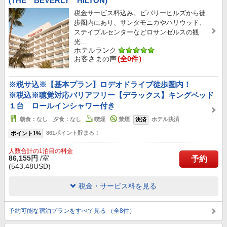
(THE BEVERLY HILTON)
税金サービス料込み。ビバリーヒルズから徒
歩圏内にあり、サンタモニカやハリウッド、
ステイプルセンターなどロサンゼルスの観
光…
ホテルランク
お客さまの声
(全0件）
※税サ込※【基本プラン】ロデオドライブ徒歩圏内！
※税込※聴覚対応バリアフリー【デラックス】キングベッド
１台 ロールインシャワー付き
朝食：なし 夕食：なし
喫煙
禁煙
ホテル決済
決済
861ポイント貯まる！
ポイント1%
人数合計の1泊目の料金
86,155円
/室
予約
(543.48USD)
税金・サービス料を見る
予約可能な宿泊プランをすべて見る （全8件）