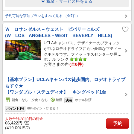
税金・サービス料を見る
予約可能な宿泊プランをすべて見る （全7件）
Ｗ ロサンゼルス－ウェスト ビバリーヒルズ
(W LOS ANGELES－WEST BEVERLY HILLS)
UCLAキャンパス、デザイナーのブティック
が並ぶロデオドライブに近い豪華なブティッ
クホテルです。フィットネスセンターや屋…
ホテルランク
お客さまの声
(全0件）
【基本プラン】UCLAキャンパス徒歩圏内、ロデオドライブ
もすぐ★
【ワンダブル・ステュディオ】 キングベッド1台
朝食：なし 夕食：なし
禁煙
ホテル決済
決済
664ポイント貯まる！
ポイント1%
人数合計の1泊目の料金
66,422円
/室
予約
(419.00USD)