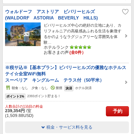
ウォルドーフ アストリア ビバリーヒルズ
(WALDORF ASTORIA BEVERLY HILLS)
ビバリーヒルズ中心の絶好の立地にあり、カ
リフォルニアの高級感あふれる生活を象徴す
るかのようなラグジュアリーな雰囲気を体
験…
ホテルランク
お客さまの声
(全0件）
※税サ込※【基本プラン】ビバリーヒルズの優雅なホテルス
テイ☆全室WiFi無料
スーペリア キングルーム テラス付（50平米）
朝食：なし 夕食：なし
禁煙
ホテル決済
決済
2393ポイント貯まる！
ポイント1%
人数合計の1泊目の料金
239,354円
/室
予約
(1,509.88USD)
税金・サービス料を見る