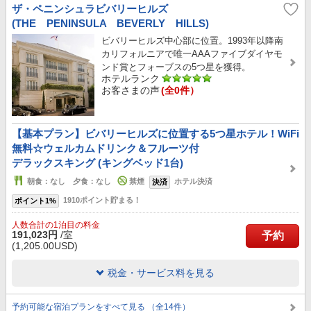
ザ・ペニンシュラビバリーヒルズ
(THE PENINSULA BEVERLY HILLS)
ビバリーヒルズ中心部に位置。1993年以降南
カリフォルニアで唯一AAAファイブダイヤモ
ンド賞とフォーブスの5つ星を獲得。
ホテルランク
お客さまの声
(全0件）
【基本プラン】ビバリーヒルズに位置する5つ星ホテル！WiFi
無料☆ウェルカムドリンク＆フルーツ付
デラックスキング (キングベッド1台)
朝食：なし 夕食：なし
禁煙
ホテル決済
決済
1910ポイント貯まる！
ポイント1%
人数合計の1泊目の料金
191,023円
/室
予約
(1,205.00USD)
税金・サービス料を見る
予約可能な宿泊プランをすべて見る （全14件）