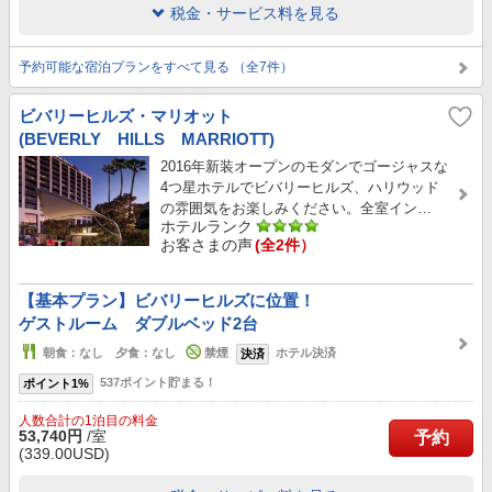
税金・サービス料を見る
予約可能な宿泊プランをすべて見る （全7件）
ビバリーヒルズ・マリオット
(BEVERLY HILLS MARRIOTT)
2016年新装オープンのモダンでゴージャスな
4つ星ホテルでビバリーヒルズ、ハリウッド
の雰囲気をお楽しみください。全室イン…
ホテルランク
お客さまの声
(全2件）
【基本プラン】ビバリーヒルズに位置！
ゲストルーム ダブルベッド2台
朝食：なし 夕食：なし
禁煙
ホテル決済
決済
537ポイント貯まる！
ポイント1%
人数合計の1泊目の料金
53,740円
/室
予約
(339.00USD)