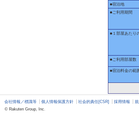
■宿泊地
■ご利用期間
■１部屋あたり
■ご利用部屋数
■宿泊料金の範
会社情報／標識等
個人情報保護方針
社会的責任[CSR]
採用情報
規
© Rakuten Group, Inc.