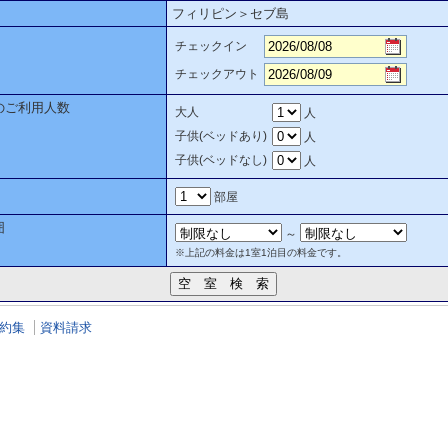
フィリピン＞セブ島
チェックイン
チェックアウト
のご利用人数
大人
人
子供(ベッドあり)
人
子供(ベッドなし)
人
部屋
囲
～
※上記の料金は1室1泊目の料金です。
約集
資料請求