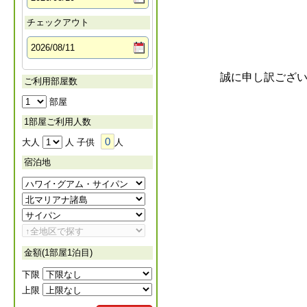
チェックアウト
誠に申し訳ござ
ご利用部屋数
部屋
1部屋ご利用人数
0
大人
人 子供
人
宿泊地
金額(1部屋1泊目)
下限
上限