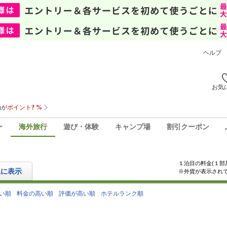
ヘルプ
お気
ー
海外旅行
遊び・体験
キャンプ場
割引クーポン
１泊目の料金(１部
上に表示
※外貨が表示され
い順
料金の高い順
評価が高い順
ホテルランク順