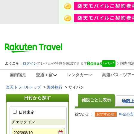
国内宿泊
交通＋宿
レンタカー
高速バス・ツア
楽天トラベルトップ
>
海外旅行
>
サイパン
日付から探す
施設ごとに表示
地図
日付未定
並びかえ ：
おすすめ順
料金の安
チェックイン