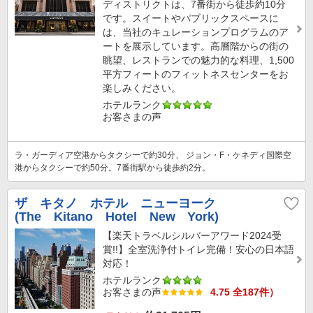
ディストリクトは、7番街から徒歩約10分
です。スイートやパブリックスペースに
は、当社のキュレーションプログラムのア
ートを展示しています。高層階からの街の
眺望、レストランでの魅力的な料理、1,500
平方フィートのフィットネスセンターをお
楽しみください。
ホテルランク
お客さまの声
ラ・ガーディア空港からタクシーで約30分、 ジョン・F・ケネディ国際空
港からタクシーで約50分。7番街駅から徒歩約2分。
ザ キタノ ホテル ニューヨーク
(The Kitano Hotel New York)
【楽天トラベルシルバーアワード2024受
賞!!】全室洗浄付トイレ完備！安心の日本語
対応！
ホテルランク
お客さまの声
4.75 全187件）