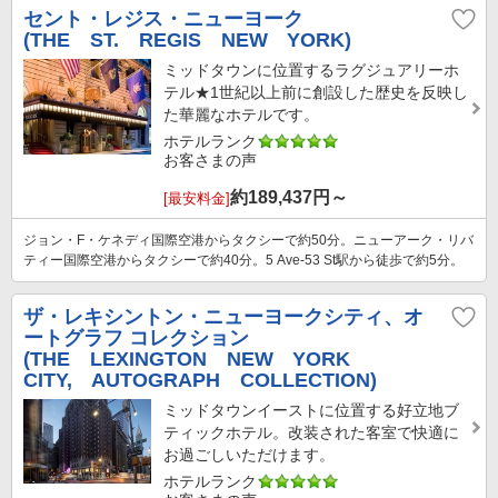
セント・レジス・ニューヨーク
(THE ST. REGIS NEW YORK)
ミッドタウンに位置するラグジュアリーホ
テル★1世紀以上前に創設した歴史を反映し
た華麗なホテルです。
ホテルランク
お客さまの声
約
189,437
円～
[最安料金]
ジョン・F・ケネディ国際空港からタクシーで約50分。ニューアーク・リバ
ティー国際空港からタクシーで約40分。5 Ave-53 St駅から徒歩で約5分。
ザ・レキシントン・ニューヨークシティ、オ
ートグラフ コレクション
(THE LEXINGTON NEW YORK
CITY, AUTOGRAPH COLLECTION)
ミッドタウンイーストに位置する好立地ブ
ティックホテル。改装された客室で快適に
お過ごしいただけます。
ホテルランク