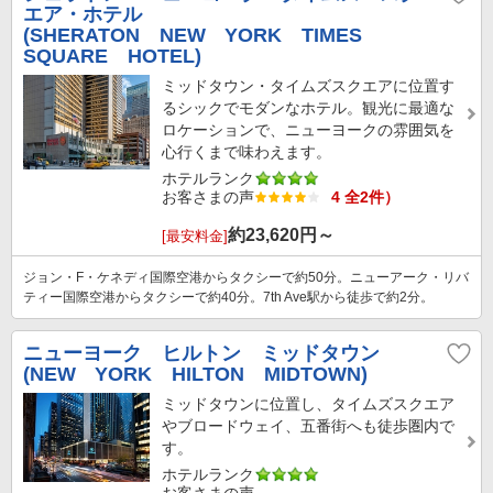
エア・ホテル
(SHERATON NEW YORK TIMES
SQUARE HOTEL)
ミッドタウン・タイムズスクエアに位置す
るシックでモダンなホテル。観光に最適な
ロケーションで、ニューヨークの雰囲気を
心行くまで味わえます。
ホテルランク
お客さまの声
4 全2件）
約
23,620
円～
[最安料金]
ジョン・F・ケネディ国際空港からタクシーで約50分。ニューアーク・リバ
ティー国際空港からタクシーで約40分。7th Ave駅から徒歩で約2分。
ニューヨーク ヒルトン ミッドタウン
(NEW YORK HILTON MIDTOWN)
ミッドタウンに位置し、タイムズスクエア
やブロードウェイ、五番街へも徒歩圏内で
す。
ホテルランク