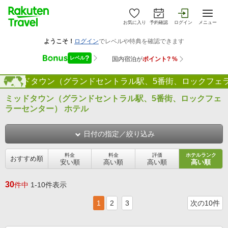
お気に入り
予約確認
ログイン
メニュー
ミッドタウン（グランドセントラル駅、5番街、ロックフェ
海外
ミッドタウン（グランドセントラル駅、5番街、ロックフェ
ラーセンター） ホテル
日付の指定／絞り込み
料金
料金
評価
ホテルランク
おすすめ順
安い順
高い順
高い順
高い順
30
件中
1-10件表示
1
2
3
次の10件