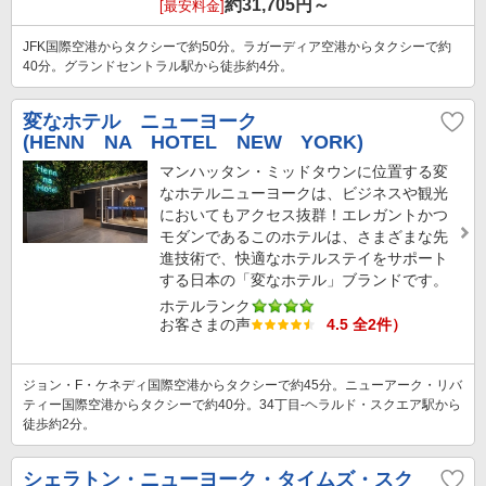
約
31,705
円～
[最安料金]
JFK国際空港からタクシーで約50分。ラガーディア空港からタクシーで約
40分。グランドセントラル駅から徒歩約4分。
変なホテル ニューヨーク
(HENN NA HOTEL NEW YORK)
マンハッタン・ミッドタウンに位置する変
なホテルニューヨークは、ビジネスや観光
においてもアクセス抜群！エレガントかつ
モダンであるこのホテルは、さまざまな先
進技術で、快適なホテルステイをサポート
する日本の「変なホテル」ブランドです。
ホテルランク
お客さまの声
4.5 全2件）
ジョン・F・ケネディ国際空港からタクシーで約45分。ニューアーク・リバ
ティー国際空港からタクシーで約40分。34丁目-ヘラルド・スクエア駅から
徒歩約2分。
シェラトン・ニューヨーク・タイムズ・スク