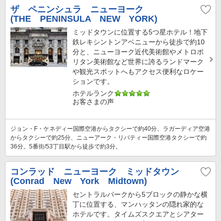
ザ ペニンシュラ ニューヨーク
(THE PENINSULA NEW YORK)
ミッドタウンに位置する5つ星ホテル！地下
鉄レキシントンアベニューから徒歩で約10
分と、ニューヨーク近代美術館やメトロポ
リタン美術館など世界に誇るランドマーク
や観光スポットへもアクセス便利なロケー
ションです。
ホテルランク
お客さまの声
ジョン・F・ケネディー国際空港からタクシーで約40分、ラガーディア空港
からタクシーで約25分、ニューアーク・リバティー国際空港タクシーで約
36分。5番街/53丁目駅から徒歩で約3分。
コンラッド ニューヨーク ミッドタウン
(Conrad New York Midtown)
セントラルパークから5ブロックの静かな横
丁に位置する、マンハッタンの隠れ家的な
ホテルです。タイムズスクエアとシアター