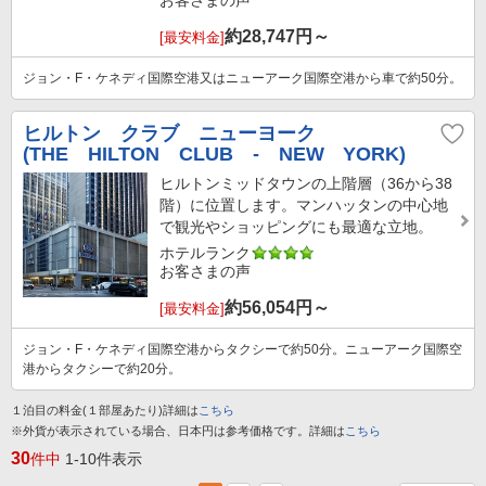
お客さまの声
約
28,747
円～
[最安料金]
ジョン・F・ケネディ国際空港又はニューアーク国際空港から車で約50分。
ヒルトン クラブ ニューヨーク
(THE HILTON CLUB - NEW YORK)
ヒルトンミッドタウンの上階層（36から38
階）に位置します。マンハッタンの中心地
で観光やショッピングにも最適な立地。
ホテルランク
お客さまの声
約
56,054
円～
[最安料金]
ジョン・F・ケネディ国際空港からタクシーで約50分。ニューアーク国際空
港からタクシーで約20分。
１泊目の料金(１部屋あたり)詳細は
こちら
※外貨が表示されている場合、日本円は参考価格です。詳細は
こちら
30
件中
1-10件表示