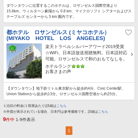
ダウンタウンに位置するこのホテルは、ロサンゼルス国際空港より
15.8km、ウィルターン劇場から 0.8 km、マイクロソフト シアターおよびス
テープルズ センターから 5 km 圏内です。
都ホテル ロサンゼルス (ミヤコホテル）
(MIYAKO HOTEL LOS ANGELES)
楽天トラベルシルバーアワード2019受賞
☆WiFi、日本語放送視聴無料。日本語対応
可能。ロサンゼルスで和のおもてなしを。
ホテルランク
お客さまの声
【ダウンタウン】地下鉄リトル東京駅から徒歩約4分、Civic Center駅、
Union Stationから徒歩約13分。ロサンゼルス国際空港から約25分。
１泊目の料金(１部屋あたり)詳細は
こちら
※外貨が表示されている場合、日本円は参考価格です。詳細は
こちら
9
件中
1-9件表示
1