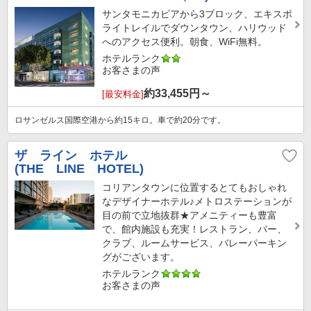
サンタモニカピアから3ブロック、エキスポ
ライトレイルでダウンタウン、ハリウッド
へのアクセス便利。朝食、WiFi無料。
ホテルランク
お客さまの声
約
33,455
円～
[最安料金]
ロサンゼルス国際空港から約15キロ。車で約20分です。
ザ ライン ホテル
(THE LINE HOTEL)
コリアンタウンに位置するとてもおしゃれ
なデザイナーホテル♪メトロステーションが
目の前で立地抜群★アメニティーも豊富
で、館内施設も充実！レストラン、バー、
クラブ、ルームサービス、バレーパーキン
グがございます。
ホテルランク
お客さまの声