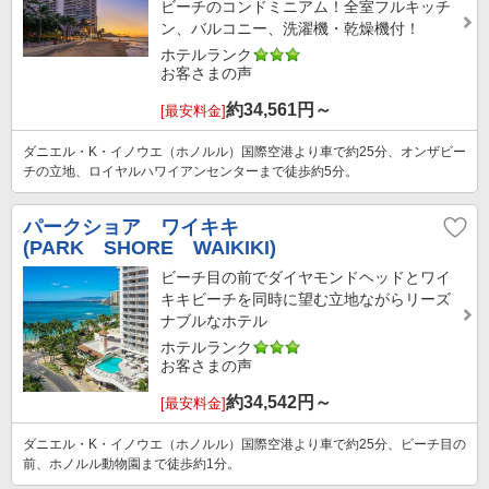
ビーチのコンドミニアム！全室フルキッチ
ン、バルコニー、洗濯機・乾燥機付！
ホテルランク
お客さまの声
約
34,561
円～
[最安料金]
ダニエル・K・イノウエ（ホノルル）国際空港より車で約25分、オンザビー
チの立地、ロイヤルハワイアンセンターまで徒歩約5分。
パークショア ワイキキ
(PARK SHORE WAIKIKI)
ビーチ目の前でダイヤモンドヘッドとワイ
キキビーチを同時に望む立地ながらリーズ
ナブルなホテル
ホテルランク
お客さまの声
約
34,542
円～
[最安料金]
ダニエル・K・イノウエ（ホノルル）国際空港より車で約25分、ビーチ目の
前、ホノルル動物園まで徒歩約1分。