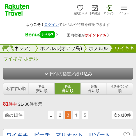
お気に入り
予約確認
ログイン
メニュー
（ミクロネシア）
海外
ホノルル(オアフ島)
ホノルル
ワイキキ
ワイキキ ホテル
日付の指定／絞り込み
料金
料金
評価
ホテルランク
おすすめ順
安い順
高い順
高い順
順
81
件中
21-30件表示
前の10件
1
2
3
4
5
次の10件
ワイキキ ビーチ マリオット リゾート