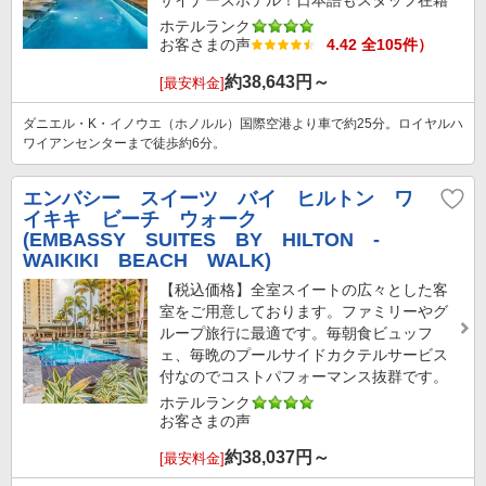
ザイナーズホテル！日本語もスタッフ在籍
ホテルランク
お客さまの声
4.42 全105件）
約
38,643
円～
[最安料金]
ダニエル・K・イノウエ（ホノルル）国際空港より車で約25分。ロイヤルハ
ワイアンセンターまで徒歩約6分。
エンバシー スイーツ バイ ヒルトン ワ
イキキ ビーチ ウォーク
(EMBASSY SUITES BY HILTON -
WAIKIKI BEACH WALK)
【税込価格】全室スイートの広々とした客
室をご用意しております。ファミリーやグ
ループ旅行に最適です。毎朝食ビュッフ
ェ、毎晩のプールサイドカクテルサービス
付なのでコストパフォーマンス抜群です。
ホテルランク
お客さまの声
約
38,037
円～
[最安料金]