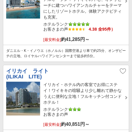
ーチに建つハワイアンカルチャーをテーマ
にしたリゾートホテル。体験アクテビティ
も充実。
ホテルランク
お客さまの声
4.38 全95件）
約
41,285
円～
[最安料金]
ダニエル・K・イノウエ（ホノルル）国際空港より車で約25分、オンザビー
チの立地、ロイヤルハワイアンセンターまで徒歩約5分。
イリカイ ライト
(ILIKAI LITE)
イリカイ・ホテル内の客室でお得にステ
イ！ワイキキの喧騒より少し離れて静かな
うえに便利な立地！フルキッチン付コンド
ホテル！
ホテルランク
お客さまの声
約
40,851
円～
[最安料金]