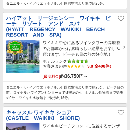
ダニエル・K・イノウエ（ホノルル）国際空港より車で約25分。
ハイアット リージェンシー ワイキキ ビ
ーチ リゾート アンド スパ
(HYATT REGENCY WAIKIKI BEACH
RESORT AND SPA)
ワイキキ中心にあるツインタワーの高層階
のお部屋からは素晴らしい絶景をお楽しみ
頂けます。ビーチも目の前の好立地！
ホテルランク
お客さまの声
3.8 全408件）
約
36,750
円～
[最安料金]
ダニエル・K・イノウエ（ホノルル）国際空港より車で約25分、ビーチ目の
前、ロイヤルハワイアンセンターまで徒歩約7分、ホノルル動物園まで徒歩
約9分、ワイキキ水族館まで徒歩約15分。
キャッスル ワイキキ ショア
(CASTLE WAIKIKI SHORE)
ワイキキビーチフロントに位置するオンザ