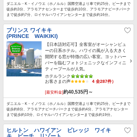
ダニエル・K・イノウエ（ホノルル）国際空港より車で約25分。ビーチまで
徒歩約3分、アラモアナセンターまで徒歩約10分、アラモアナビーチパーク
まで徒歩約7分、ロイヤルハワイアンセンターまで徒歩約16分。
プリンス ワイキキ
(PRINCE WAIKIKI)
【日本語対応可】全客室がオーシャンビュ
ーの日系ホテル。ハワイの風が入る大きく
開閉する窓が特徴の広い客室。ヨットハー
バーを臨むフォトジェニックなインフィニ
ティープールが人気。
ホテルランク
お客さまの声
4 全287件）
約
40,535
円～
[最安料金]
ダニエル・K・イノウエ（ホノルル）国際空港より車で約25分。ビーチまで
徒歩約8分、アラモアナビーチパークまで徒歩約4分、アラモアナセンター
まで徒歩約10分、ロイヤルハワイアンセンターまで徒歩約19分。
ヒルトン ハワイアン ビレッジ ワイキ
キ ビーチ リゾート