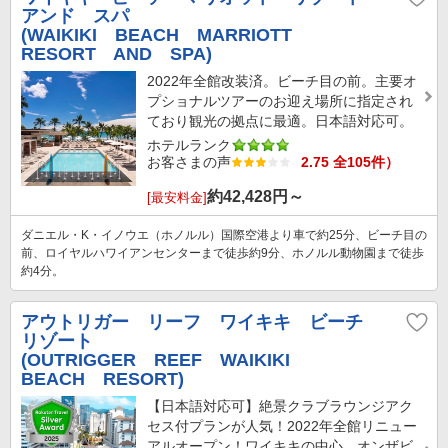
アンド スパ
(WAIKIKI BEACH MARRIOTT
RESORT AND SPA)
2022年全館改装済。ビーチ目の前。主要オ
プショナルツアーのお迎え場所に指定され
ており観光の拠点に最適。日本語対応可。
ホテルランク
お客さまの声
2.75 全105件）
約
42,428
円～
[最安料金]
ダニエル・K・イノウエ（ホノルル）国際空港より車で約25分、ビーチ目の
前、ロイヤルハワイアンセンターまで徒歩約9分、ホノルル動物園まで徒歩
約4分。
アウトリガー リーフ ワイキキ ビーチ
リゾート
(OUTRIGGER REEF WAIKIKI
BEACH RESORT)
【日本語対応可】絶景クラブラウンジアク
セス付プランが人気！2022年全館リニュー
アルオープン！ワイキキの中心、オンザビ