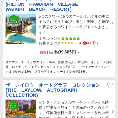
(HILTON HAWAIIAN VILLAGE
WAIKIKI BEACH RESORT)
5つのタワーに5つのプール！ホテルの中に
すべてが揃う！遊び・癒し・美味しさ満喫
の夢広がるハワイアンパラダイスへようこ
そ！
ホテルランク
お客さまの声
4 全668件）
約
39,605
円～
[最安料金]
ダニエル・K・イノウエ（ホノルル）国際空港より車で約25分。ビーチ目の
前、ロイヤルハワイアンセンターまで徒歩約12分、アラモアナビーチパー
クまで徒歩約12分、アラモアナセンターまで徒歩約18分。
ザ レイロウ オートグラフ コレクション
(THE LAYLOW, AUTOGRAPH
COLLECTION)
インターナショナルマーケットプレイス隣
接！空港からワイキキ方面のバス「Wライ
ン」停留所が目の前！マリオット系列のデ