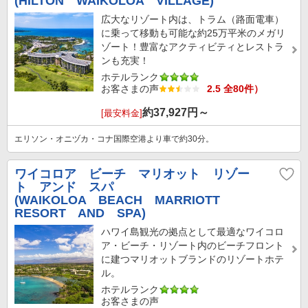
(HILTON WAIKOLOA VILLAGE)
広大なリゾート内は、トラム（路面電車）
に乗って移動も可能な約25万平米のメガリ
ゾート！豊富なアクティビティとレストラ
ンも充実！
ホテルランク
お客さまの声
2.5 全80件）
約
37,927
円～
[最安料金]
エリソン・オニヅカ・コナ国際空港より車で約30分。
ワイコロア ビーチ マリオット リゾー
ト アンド スパ
(WAIKOLOA BEACH MARRIOTT
RESORT AND SPA)
ハワイ島観光の拠点として最適なワイコロ
ア・ビーチ・リゾート内のビーチフロント
に建つマリオットブランドのリゾートホテ
ル。
ホテルランク
お客さまの声