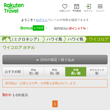
お気に入り
予約確認
ログイン
メニュー
イパン（ミクロネシア）
海外
ハワイ島
ハワイ島
ワイコロア
ワイコロア ホテル
日付の指定／絞り込み
料金
料金
評価
ホテルランク
おすすめ順
安い順
高い順
高い順
順
表示順は「お客さまの声」の件数も反映されています。
5
件中
1-5件表示
1