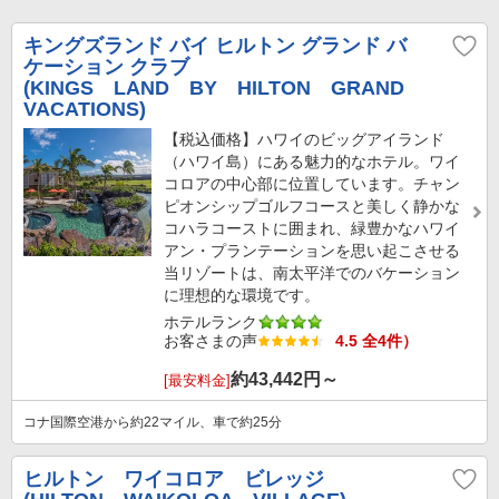
キングズランド バイ ヒルトン グランド バ
ケーション クラブ
(KINGS LAND BY HILTON GRAND
VACATIONS)
【税込価格】ハワイのビッグアイランド
（ハワイ島）にある魅力的なホテル。ワイ
コロアの中心部に位置しています。チャン
ピオンシップゴルフコースと美しく静かな
コハラコーストに囲まれ、緑豊かなハワイ
アン・プランテーションを思い起こさせる
当リゾートは、南太平洋でのバケーション
に理想的な環境です。
ホテルランク
お客さまの声
4.5 全4件）
約
43,442
円～
[最安料金]
コナ国際空港から約22マイル、車で約25分
ヒルトン ワイコロア ビレッジ