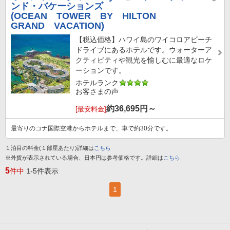
ンド・バケーションズ
(OCEAN TOWER BY HILTON
GRAND VACATION)
【税込価格】ハワイ島のワイコロアビーチ
ドライブにあるホテルです。ウォーターア
クティビティや観光を愉しむに最適なロケ
ーションです。
ホテルランク
お客さまの声
約
36,695
円～
[最安料金]
最寄りのコナ国際空港からホテルまで、車で約30分です。
１泊目の料金(１部屋あたり)詳細は
こちら
※外貨が表示されている場合、日本円は参考価格です。詳細は
こちら
5
件中
1-5件表示
1