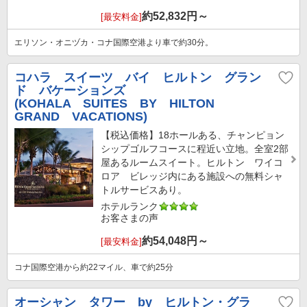
約
52,832
円～
[最安料金]
エリソン・オニヅカ・コナ国際空港より車で約30分。
コハラ スイーツ バイ ヒルトン グラン
ド バケーションズ
(KOHALA SUITES BY HILTON
GRAND VACATIONS)
【税込価格】18ホールある、チャンピョン
シップゴルフコースに程近い立地。全室2部
屋あるルームスイート。ヒルトン ワイコ
ロア ビレッジ内にある施設への無料シャ
トルサービスあり。
ホテルランク
お客さまの声
約
54,048
円～
[最安料金]
コナ国際空港から約22マイル、車で約25分
オーシャン タワー by ヒルトン・グラ