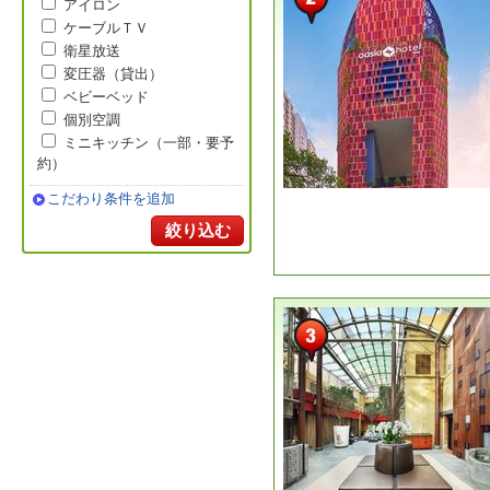
アイロン
ケーブルＴＶ
衛星放送
変圧器（貸出）
ベビーベッド
個別空調
ミニキッチン（一部・要予
約）
こだわり条件を追加
絞り込む