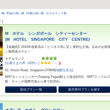
い順
料金の高い順
評価が高い順
ホテルランク順
 ]
M ホテル シンガポール シティーセンター
(M HOTEL SINGAPORE CITY CENTRE)
【金融街】2016年改装済み！ビジネス街に近く便利な立地。広めのお部
ン御用達ホテル！
ホテルランク
[お客さまの声（82件）]
3
81, Anson Road, Singapore 079908
[地図を見る]
MRTタンジョンパガー(Tanjong Pagar)駅より徒歩約5分、MRTラッフルズプレイ
駅、チャンギ国際空港から車で約20分。
宿泊プラン一覧
航空券付プランを探す