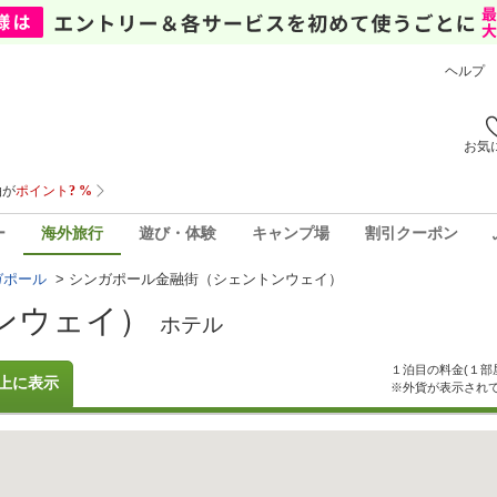
ヘルプ
お気
ー
海外旅行
遊び・体験
キャンプ場
割引クーポン
ガポール
>
シンガポール金融街（シェントンウェイ）
ンウェイ）
ホテル
１泊目の料金(１部
上に表示
※外貨が表示され