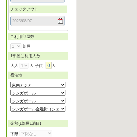
チェックアウト
ご利用部屋数
部屋
1部屋ご利用人数
0
大人
人 子供
人
宿泊地
金額(1部屋1泊目)
下限