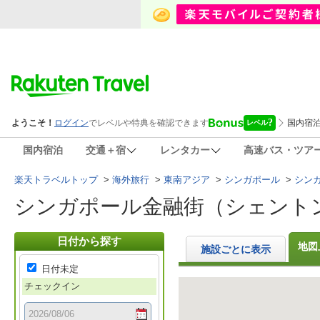
国内宿泊
交通＋宿
レンタカー
高速バス・ツア
楽天トラベルトップ
>
海外旅行
>
東南アジア
>
シンガポール
>
シン
シンガポール金融街（シェント
日付から探す
地図
施設ごとに表示
日付未定
チェックイン