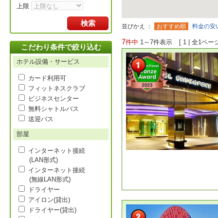
上限
検索
並びかえ ：
おすすめ順
料金の安
7
件中
1～7件表示
[
1
|
全1ページ
こだわり条件で絞り込む
ホテル設備・サービス
カード利用可
フィットネスクラブ
ビジネスセンター
無料シャトルバス
送迎バス
部屋
インターネット接続
(LAN形式)
インターネット接続
(無線LAN形式)
ドライヤー
アイロン(貸出)
ドライヤー(貸出)