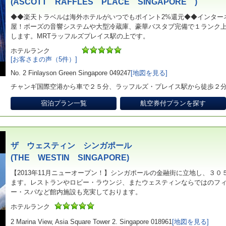
(ASCOTT RAFFLES PLACE SINGAPORE )
◆◆楽天トラベルは海外ホテルがいつでもポイント2%還元◆◆インター
屋！ボーズの音響システムや大型冷蔵庫、豪華バスタブ完備で１ランク
します。MRTラッフルズプレイス駅の上です。
ホテルランク
[お客さまの声（5件）]
No. 2 Finlayson Green Singapore 049247
[地図を見る]
チャンギ国際空港から車で２５分、ラッフルズ・プレイス駅から徒歩２
宿泊プラン一覧
航空券付プランを探す
ザ ウェスティン シンガポール
(THE WESTIN SINGAPORE)
【2013年11月ニューオープン！】シンガポールの金融街に立地し、３
ます。レストランやロビー・ラウンジ、またウェスティンならではのフ
ー・スパなど館内施設も充実しております。
ホテルランク
2 Marina View, Asia Square Tower 2. Singapore 018961
[地図を見る]