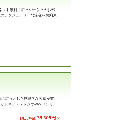
ネット無料！広々50㎡以上のお部
上のラグジュアリーな滞在をお約束
分
０５の広々とした感動的な客室を有し
ィットネス・スタジオやヘブンリ
39,309円～
[最安料金]