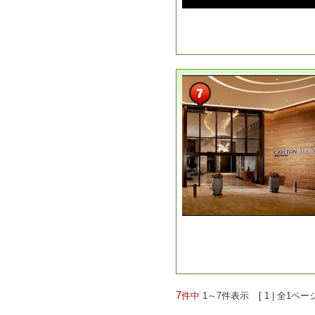
7
件中
1～7件表示
[
1
|
全1ページ