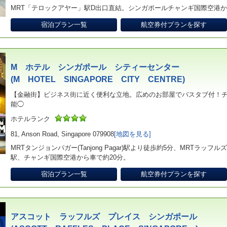
MRT「テロックアヤー」駅D出口直結。シンガポールチャンギ国際空港か
宿泊プラン一覧
航空券付プランを探す
M ホテル シンガポール シティーセンター
(M HOTEL SINGAPORE CITY CENTRE)
【金融街】ビジネス街に近く便利な立地。広めのお部屋でバスタブ付！
能◯
ホテルランク
81, Anson Road, Singapore 079908
[地図を見る]
MRTタンジョンパガー(Tanjong Pagar)駅より徒歩約5分、MRTラッフルズプレイ
駅、チャンギ国際空港から車で約20分。
宿泊プラン一覧
航空券付プランを探す
アスコット ラッフルズ プレイス シンガポール