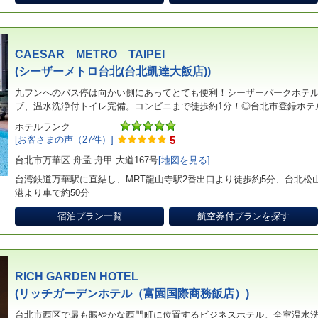
CAESAR METRO TAIPEI
(シーザーメトロ台北(台北凱達大飯店))
九フンへのバス停は向かい側にあってとても便利！シーザーパークホテ
ブ、温水洗浄付トイレ完備。コンビニまで徒歩約1分！◎台北市登録ホテル6
ホテルランク
[お客さまの声（27件）]
5
台北市万華区 舟孟 舟甲 大道167号
[地図を見る]
台湾鉄道万華駅に直結し、MRT龍山寺駅2番出口より徒歩約5分、台北松
港より車で約50分
宿泊プラン一覧
航空券付プランを探す
RICH GARDEN HOTEL
(リッチガーデンホテル（富園国際商務飯店）)
台北市西区で最も賑やかな西門町に位置するビジネスホテル。全室温水