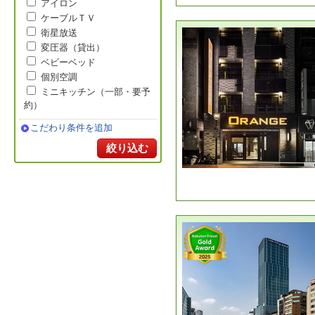
アイロン
ケーブルＴＶ
衛星放送
変圧器（貸出）
ベビーベッド
個別空調
ミニキッチン（一部・要予
約）
こだわり条件を追加
絞り込む