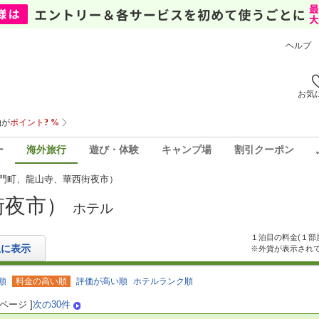
ヘルプ
お気
ー
海外旅行
遊び・体験
キャンプ場
割引クーポン
門町、龍山寺、華西街夜市）
街夜市）
ホテル
１泊目の料金(１部
上に表示
※外貨が表示され
順
料金の高い順
評価が高い順
ホテルランク順
ページ ]
次の30件