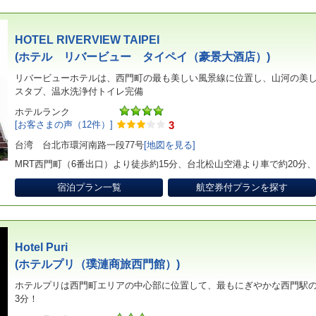
HOTEL RIVERVIEW TAIPEI
(ホテル リバービュー タイペイ（豪景大酒店）)
リバービューホテルは、西門町の最も美しい風景線に位置し、山河の美し
スタブ、温水洗浄付トイレ完備
ホテルランク
[お客さまの声（12件）]
3
台湾 台北市環河南路一段77号
[地図を見る]
MRT西門町（6番出口）より徒歩約15分、台北松山空港より車で約20分
宿泊プラン一覧
航空券付プランを探す
Hotel Puri
(ホテルプリ（璞漣商旅西門館）)
ホテルプリは西門町エリアの中心部に位置して、最もにぎやかな西門駅の
3分！