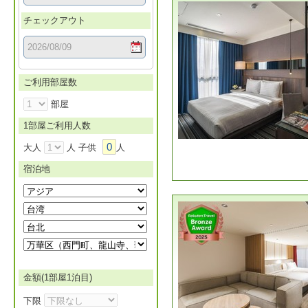
チェックアウト
ご利用部屋数
部屋
1部屋ご利用人数
0
大人
人 子供
人
宿泊地
金額(1部屋1泊目)
下限