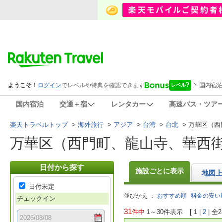
国内宿泊
交通＋宿
レンタカー
高速バス・ツア
楽天トラベルトップ
>
海外旅行
>
アジア
>
台湾
>
台北
>
万華区（西
万華区（西門町、龍山寺、華西
日付から探す
施設ごとに表示
地図
日付未定
並びかえ ：
おすすめ順
料金の安い
チェックイン
31
件中
1～30件表示
[
1
|
2
|
全2