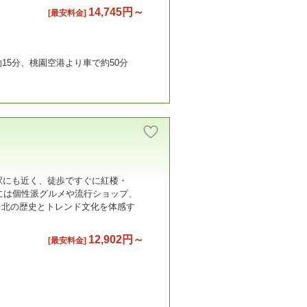
14,745円～
[最安料金]
15分、桃園空港より車で約50分
駅にも近く、徒歩ですぐに紅楼・
辺には個性派グルメや流行ショップ、
台北の歴史とトレンド文化を体感す
12,902円～
[最安料金]