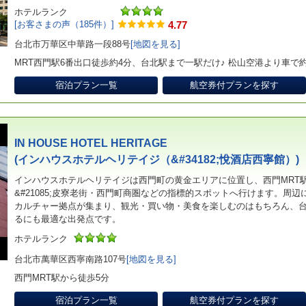
ホテルランク
[お客さまの声（185件）]
4.77
台北市万華区中華路一段88号
[地図を見る]
MRT西門駅6番出口徒歩約4分、台北駅まで一駅だけ♪ 松山空港より車で約
宿泊プラン一覧
航空券付プランを探す
IN HOUSE HOTEL HERITAGE
(インハウスホテルヘリテイジ（&#34182;悅酒店西寧館）)
インハウスホテルヘリテイジは西門町の黄金エリアに位置し、西門MRT
&#21085;皮寮老街・西門町商圏などの指標的スポットへ行けます。周
カルチャー拠点が集まり、観光・買い物・美食を楽しむのはもちろん、
るにも最適な出発点です。
ホテルランク
台北市萬華区西寧南路107号
[地図を見る]
西門MRT駅から徒歩5分
宿泊プラン一覧
航空券付プランを探す