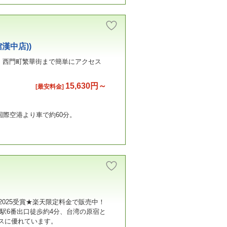
漢中店))
い、西門町繁華街まで簡単にアクセス
15,630円～
[最安料金]
国際空港より車で約60分。
025受賞★楽天限定料金で販売中！
門駅6番出口徒歩約4分、台湾の原宿と
スに優れています。