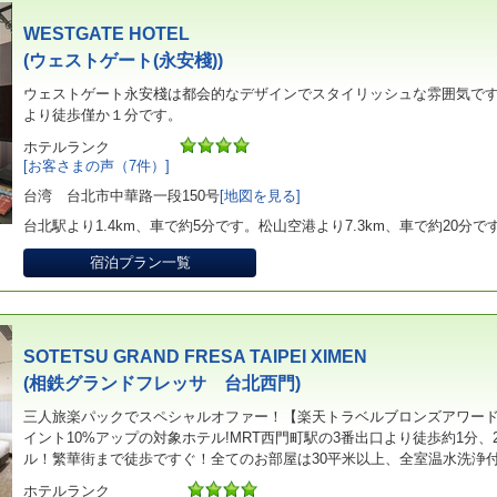
WESTGATE HOTEL
(ウェストゲート(永安棧))
ウェストゲート永安棧は都会的なデザインでスタイリッシュな雰囲気で
より徒歩僅か１分です。
ホテルランク
[お客さまの声（7件）]
台湾 台北市中華路一段150号
[地図を見る]
台北駅より1.4km、車で約5分です。松山空港より7.3km、車で約20分で
宿泊プラン一覧
SOTETSU GRAND FRESA TAIPEI XIMEN
(相鉄グランドフレッサ 台北西門)
三人旅楽パックでスペシャルオファー！【楽天トラベルブロンズアワード2
イント10%アップの対象ホテル!MRT西門町駅の3番出口より徒歩約1分、
ル！繁華街まで徒歩ですぐ！全てのお部屋は30平米以上、全室温水洗浄
ホテルランク