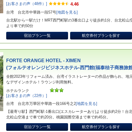
[お客さまの声（48件）]
4.46
台湾 台北市中華路一段57号
[地図を見る]
台北駅から一駅だけ！MRT西門町駅の3番出口より徒歩約1分、台北松山
より車で約50分
宿泊プラン一覧
航空券付プランを探す
FORTE ORANGE HOTEL - XIMEN
(フォルテオレンジビジネスホテル-西門館(福泰桔子商務旅館
全館2023年リフォーム済み、台湾イラストレーターの作品が飾られ、地
なデザインホテル！ラウンジ利用無料。
ホテルランク
[お客さまの声（22件）]
台湾 台北市万華区中華路一段166号之2
[地図を見る]
【最寄り駅】西門町駅-1番出口(エスカレーターあり)より徒歩約2分！台北
北松山空港まで車で約20分。桃園国際空港まで車で約45分。
宿泊プラン一覧
航空券付プランを探す