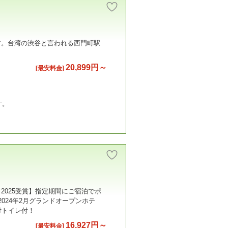
す。台湾の渋谷と言われる西門町駅
20,899円～
[最安料金]
す。
025受賞】指定期間にご宿泊でポ
2024年2月グランドオープンホテ
付トイレ付！
16,927円～
[最安料金]