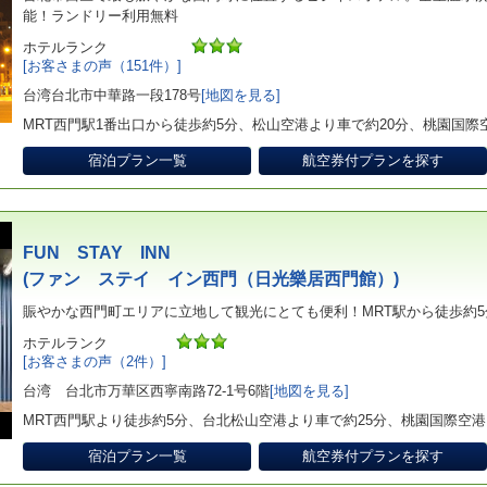
能！ランドリー利用無料
ホテルランク
[お客さまの声（151件）]
台湾台北市中華路一段178号
[地図を見る]
MRT西門駅1番出口から徒歩約5分、松山空港より車で約20分、桃園国際
宿泊プラン一覧
航空券付プランを探す
FUN STAY INN
(ファン ステイ イン西門（日光樂居西門館）)
賑やかな西門町エリアに立地して観光にとても便利！MRT駅から徒歩約5
ホテルランク
[お客さまの声（2件）]
台湾 台北市万華区西寧南路72-1号6階
[地図を見る]
MRT西門駅より徒歩約5分、台北松山空港より車で約25分、桃園国際空港
宿泊プラン一覧
航空券付プランを探す