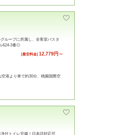
ルグループに所属し、全客室バスタ
24-3番◎
12,779円～
[最安料金]
山空港より車で約30分、桃園国際空
洗浄付トイレ完備！日本語対応可