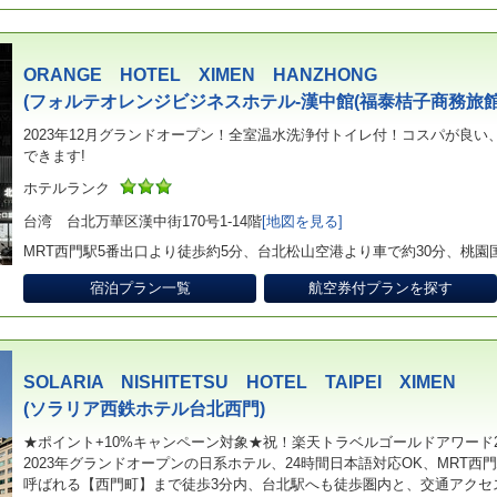
ORANGE HOTEL XIMEN HANZHONG
(フォルテオレンジビジネスホテル-漢中館(福泰桔子商務旅館
2023年12月グランドオープン！全室温水洗浄付トイレ付！コスパが良
できます!
ホテルランク
台湾 台北万華区漢中街170号1-14階
[地図を見る]
MRT西門駅5番出口より徒歩約5分、台北松山空港より車で約30分、桃園
宿泊プラン一覧
航空券付プランを探す
SOLARIA NISHITETSU HOTEL TAIPEI XIMEN
(ソラリア西鉄ホテル台北西門)
★ポイント+10%キャンペーン対象★祝！楽天トラベルゴールドアワード2
2023年グランドオープンの日系ホテル、24時間日本語対応OK、MRT西
呼ばれる【西門町】まで徒歩3分内、台北駅へも徒歩圏内と、交通アクセ