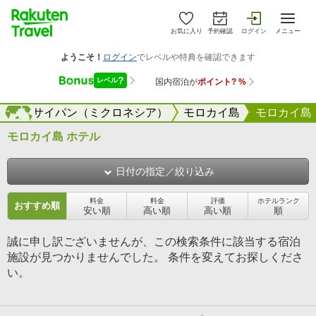
お気に入り
予約確認
ログイン
メニュー
グアム・サイパン（ミクロネシア）
海外
モロカイ島
モロカイ島
モロカイ島 ホテル
日付の指定／絞り込み
料金
料金
評価
ホテルランク
おすすめ順
安い順
高い順
高い順
順
誠に申し訳ございませんが、この検索条件に該当する宿泊
施設が見つかりませんでした。 条件を変えてお探しくださ
い。