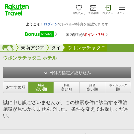
お気に入り
予約確認
ログイン
メニュー
海外
海外
東南アジア
タイ
ウボンラチャタニ
ウボンラチャタニ ホテル
日付の指定／絞り込み
料金
料金
評価
ホテルランク
おすすめ順
安い順
高い順
高い順
順
誠に申し訳ございませんが、この検索条件に該当する宿泊
施設が見つかりませんでした。 条件を変えてお探しくださ
い。