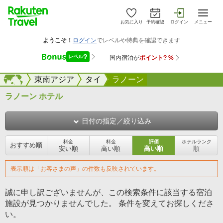
お気に入り
予約確認
ログイン
メニュー
海外
海外
東南アジア
タイ
ラノーン
ラノーン ホテル
日付の指定／絞り込み
料金
料金
評価
ホテルランク
おすすめ順
安い順
高い順
高い順
順
表示順は「お客さまの声」の件数も反映されています。
誠に申し訳ございませんが、この検索条件に該当する宿泊
施設が見つかりませんでした。 条件を変えてお探しくださ
い。