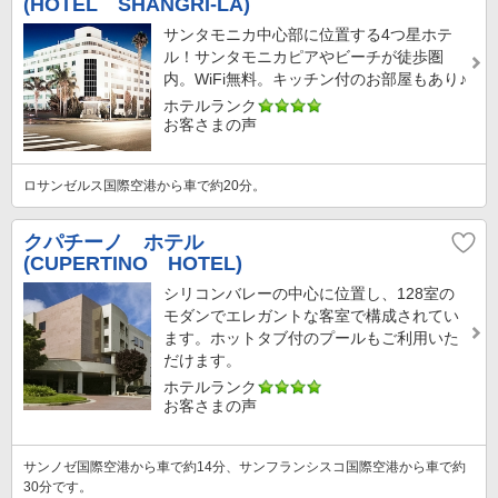
(HOTEL SHANGRI-LA)
サンタモニカ中心部に位置する4つ星ホテ
ル！サンタモニカピアやビーチが徒歩圏
内。WiFi無料。キッチン付のお部屋もあり♪
ホテルランク
お客さまの声
ロサンゼルス国際空港から車で約20分。
クパチーノ ホテル
(CUPERTINO HOTEL)
シリコンバレーの中心に位置し、128室の
モダンでエレガントな客室で構成されてい
ます。ホットタブ付のプールもご利用いた
だけます。
ホテルランク
お客さまの声
サンノゼ国際空港から車で約14分、サンフランシスコ国際空港から車で約
30分です。