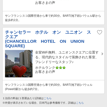
お客さまの声
サンフランシスコ国際空港から車で約30分。BART(地下鉄)パウェル駅から
徒歩約1分。
チャンセラー ホテル オン ユニオン ス
クエア
(CHANCELLOR HOTEL ON UNION
SQUARE)
全室WiFi無料、ユニオンスクエアに位置す
る、現代的なスタイルで装飾された客室、
フレンドリーなスタッフ♪
ホテルランク
お客さまの声
サンフランシスコ国際空港から車で約30分。BART(地下鉄)パウェル
(Powell)駅から徒歩約7分。
１泊目の料金(１部屋あたり)詳細は
こちら
※外貨が表示されている場合、日本円は参考価格です。詳細は
こちら