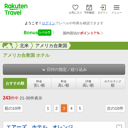
お気に入り
予約確認
ログイン
メニュー
海外
海外
北米
アメリカ合衆国
アメリカ合衆国 ホテル
日付の指定／絞り込み
料金
料金
評価
ホテルランク
おすすめ順
安い順
高い順
高い順
順
243
件中
21-30件表示
前の10件
1
2
3
4
5
次の10件
エアーズ ホテル オレンジ