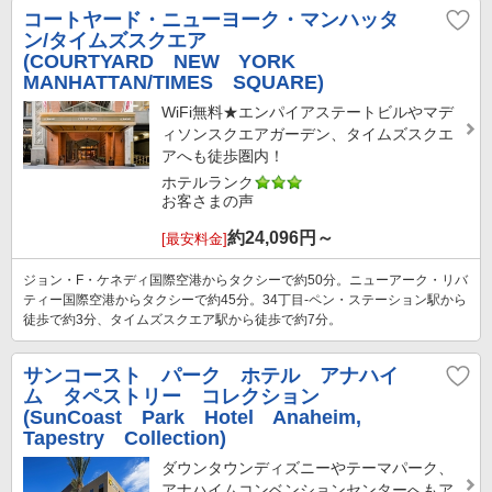
コートヤード・ニューヨーク・マンハッタ
ン/タイムズスクエア
(COURTYARD NEW YORK
MANHATTAN/TIMES SQUARE)
WiFi無料★エンパイアステートビルやマデ
ィソンスクエアガーデン、タイムズスクエ
アへも徒歩圏内！
ホテルランク
お客さまの声
約
24,096
円～
[最安料金]
ジョン・F・ケネディ国際空港からタクシーで約50分。ニューアーク・リバ
ティー国際空港からタクシーで約45分。34丁目-ペン・ステーション駅から
徒歩で約3分、タイムズスクエア駅から徒歩で約7分。
サンコースト パーク ホテル アナハイ
ム タペストリー コレクション
(SunCoast Park Hotel Anaheim,
Tapestry Collection)
ダウンタウンディズニーやテーマパーク、
アナハイムコンベンションセンターへもア