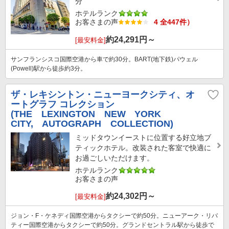
分
ホテルランク
お客さまの声
4 全447件）
約
24,291
円～
[最安料金]
サンフランシスコ国際空港から車で約30分。BART(地下鉄)パウェル
(Powell)駅から徒歩約3分。
ザ・レキシントン・ニューヨークシティ、オ
ートグラフ コレクション
(THE LEXINGTON NEW YORK
CITY, AUTOGRAPH COLLECTION)
ミッドタウンイーストに位置する好立地ブ
ティックホテル。改装された客室で快適に
お過ごしいただけます。
ホテルランク
お客さまの声
約
24,302
円～
[最安料金]
ジョン・F・ケネディ国際空港からタクシーで約50分。ニューアーク・リバ
ティー国際空港からタクシーで約50分。グランドセントラル駅から徒歩で