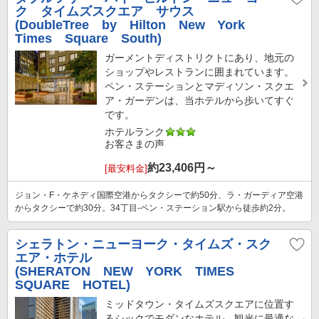
ク タイムズスクエア サウス
(DoubleTree by Hilton New York
Times Square South)
ガーメントディストリクトにあり、地元の
ショップやレストランに囲まれています。
ペン・ステーションとマディソン・スクエ
ア・ガーデンは、当ホテルから歩いてすぐ
です。
ホテルランク
お客さまの声
約
23,406
円～
[最安料金]
ジョン・F・ケネディ国際空港からタクシーで約50分、ラ・ガーディア空港
からタクシーで約30分。34丁目-ペン・ステーション駅から徒歩約2分。
シェラトン・ニューヨーク・タイムズ・スク
エア・ホテル
(SHERATON NEW YORK TIMES
SQUARE HOTEL)
ミッドタウン・タイムズスクエアに位置す
るシックでモダンなホテル。観光に最適な