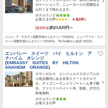
ロケーションで、ニューヨークの雰囲気を
心行くまで味わえます。
ホテルランク
お客さまの声
4 全2件）
約
23,620
円～
[最安料金]
ジョン・F・ケネディ国際空港からタクシーで約50分。ニューアーク・リバ
ティー国際空港からタクシーで約40分。7th Ave駅から徒歩で約2分。
エンバシー スイーツ バイ ヒルトン ア
ナハイム オレンジ
(EMBASSY SUITES BY HILTON
ANAHEIM ORANGE)
ロサンゼルス エンジェルススタジアムか
ら徒歩圏内にある全室スイートホテルで
す。ディズニーランドリゾートへも車で数
分。ファミリースイート有。朝食、夕方の
軽食無料。
ホテルランク
お客さまの声