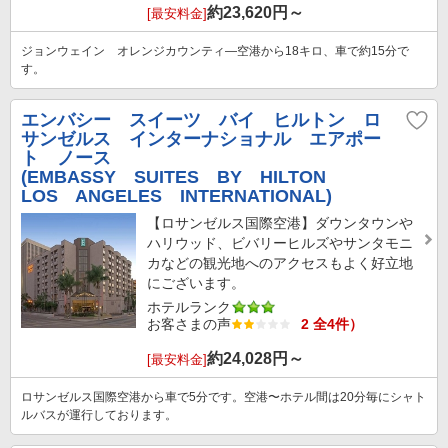
約
23,620
円～
[最安料金]
ジョンウェイン オレンジカウンティ―空港から18キロ、車で約15分で
す。
エンバシー スイーツ バイ ヒルトン ロ
サンゼルス インターナショナル エアポー
ト ノース
(EMBASSY SUITES BY HILTON
LOS ANGELES INTERNATIONAL)
【ロサンゼルス国際空港】ダウンタウンや
ハリウッド、ビバリーヒルズやサンタモニ
カなどの観光地へのアクセスもよく好立地
にございます。
ホテルランク
お客さまの声
2 全4件）
約
24,028
円～
[最安料金]
ロサンゼルス国際空港から車で5分です。空港〜ホテル間は20分毎にシャト
ルバスが運行しております。