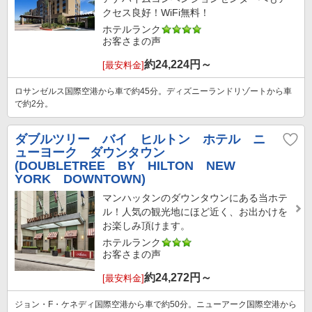
クセス良好！WiFi無料！
ホテルランク
お客さまの声
約
24,224
円～
[最安料金]
ロサンゼルス国際空港から車で約45分。ディズニーランドリゾートから車
で約2分。
ダブルツリー バイ ヒルトン ホテル ニ
ューヨーク ダウンタウン
(DOUBLETREE BY HILTON NEW
YORK DOWNTOWN)
マンハッタンのダウンタウンにある当ホテ
ル！人気の観光地にほど近く、お出かけを
お楽しみ頂けます。
ホテルランク
お客さまの声
約
24,272
円～
[最安料金]
ジョン・F・ケネディ国際空港から車で約50分。ニューアーク国際空港から