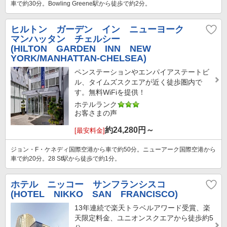
車で約30分。Bowling Greene駅から徒歩で約2分。
ヒルトン ガーデン イン ニューヨーク
マンハッタン チェルシー
(HILTON GARDEN INN NEW
YORK/MANHATTAN-CHELSEA)
ペンステーションやエンパイアステートビ
ル、タイムズスクエアが近く徒歩圏内で
す。無料WiFiを提供！
ホテルランク
お客さまの声
約
24,280
円～
[最安料金]
ジョン・F・ケネディ国際空港から車で約50分。ニューアーク国際空港から
車で約20分。28 St駅から徒歩で約1分。
ホテル ニッコー サンフランシスコ
(HOTEL NIKKO SAN FRANCISCO)
13年連続で楽天トラベルアワード受賞、楽
天限定料金、ユニオンスクエアから徒歩約5