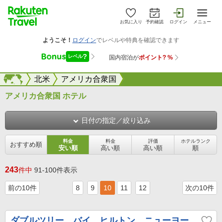
お気に入り
予約確認
ログイン
メニュー
海外
海外
北米
アメリカ合衆国
アメリカ合衆国 ホテル
日付の指定／絞り込み
料金
料金
評価
ホテルランク
おすすめ順
安い順
高い順
高い順
順
243
件中
91-100件表示
前の10件
8
9
10
11
12
次の10件
ダブルツリー バイ ヒルトン ニューヨー