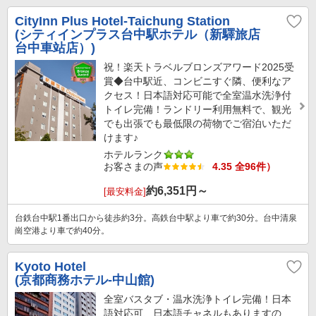
CityInn Plus Hotel-Taichung Station
(シティインプラス台中駅ホテル（新驛旅店
台中車站店）)
祝！楽天トラベルブロンズアワード2025受
賞◆台中駅近、コンビニすぐ隣、便利なア
クセス！日本語対応可能で全室温水洗浄付
トイレ完備！ランドリー利用無料で、観光
でも出張でも最低限の荷物でご宿泊いただ
けます♪
ホテルランク
お客さまの声
4.35 全96件）
約
6,351
円～
[最安料金]
台鉄台中駅1番出口から徒歩約3分。高鉄台中駅より車で約30分。台中清泉
崗空港より車で約40分。
Kyoto Hotel
(京都商務ホテル-中山館)
全室バスタブ・温水洗浄トイレ完備！日本
語対応可、日本語チャネルもありますの