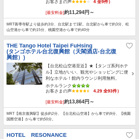
お客さまの声
4 全9件）
約
11,294
円～
[最安料金]
MRT善導寺駅より徒歩約3分、台北駅まで1駅。台北駅から車で約3分、松
山空港から車で約15分、桃園空港から車で約40分
THE Tango Hotel Taipei FuHsing
(タンゴホテル台北復興館（天閣酒店-台北復
興館）)
【台北松山空港至近】★【タンゴ系列ホテ
ル】立地がいい、観光やショッピングに便
利なホテル！館内ラウンジ利用無料。
ホテルランク
お客さまの声
4.29 全93件）
約
13,864
円～
[最安料金]
MRT【南京復興駅】徒歩約2分、【台北松山空港】から車で約9分、【桃園
国際空港】から車で約50分。
HOTEL RESONANCE