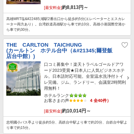
約
8,813
円～
[最安料金]
高雄MRT塩&#22485;埔駅2番出口から徒歩約5分(エレベーターとエスカレ
ーター両方あり）。台湾鉄道高雄駅から車で約10分。高雄小港国際空港か
ら車で約30分。
THE CARLTON TAICHUNG
(カールトン ホテル台中（&#21345;爾登飯
店台中館）)
口コミ募集中！楽天トラベルゴールドアワ
ード2023受賞★日本人に人気ビジネスホテ
ル。日本語対応可能。全室温水洗浄付トイ
レ完備。ジム、ランドリー、会議室2時間利
用無料！
ホテルランク
お客さまの声
4 全40件）
約
10,014
円～
[最安料金]
忠明國小バス亭より徒歩約5分、高鉄台中駅より車で約20分、台鉄台中駅よ
り車で約15分。