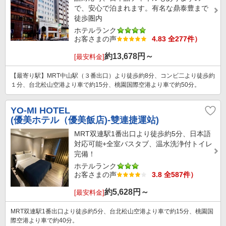
で、安心で泊まれます。有名な鼎泰豊まで
徒歩圏内
ホテルランク
お客さまの声
4.83 全277件）
約
13,678
円～
[最安料金]
【最寄り駅】MRT中山駅（３番出口）より徒歩約8分、コンビ二より徒歩約
１分、台北松山空港より車で約15分、桃園国際空港より車で約50分。
YO-MI HOTEL
(優美ホテル（優美飯店)-雙連捷運站)
MRT双連駅1番出口より徒歩約5分、日本語
対応可能+全室バスタブ、温水洗浄付トイレ
完備！
ホテルランク
お客さまの声
3.8 全587件）
約
5,628
円～
[最安料金]
MRT双連駅1番出口より徒歩約5分、台北松山空港より車で約15分、桃園国
際空港より車で約40分。