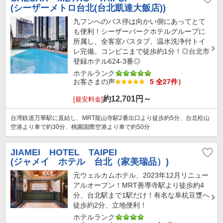
(シーザーメトロ台北(台北凱達大飯店))
九フンへのバス停は向かい側にあってとて
も便利！シーザーパークホテルグループに
所属し、全客室バスタブ、温水洗浄付トイ
レ完備。コンビニまで徒歩約1分！◎台北市
登録ホテル624-3番◎
ホテルランク
お客さまの声
5 全27件）
約
12,701
円～
[最安料金]
台湾鉄道万華駅に直結し、MRT龍山寺駅2番出口より徒歩約5分、台北松山
空港より車で約30分、桃園国際空港より車で約50分
JIAMEI HOTEL TAIPEI
(ジャメイ ホテル 台北（家美瑞品）)
元ウェルカムホテル、2023年12月リニュー
アルオープン！MRT善導寺駅より徒歩約4
分、台北駅まで1駅だけ！有名な阜杭豆漿へ
徒歩約2分、立地便利！
ホテルランク