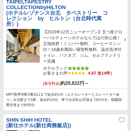
TAIPEI,TAPESTRY
COLLECTIONbyHILTON
(ホテルレゾナンス台北 タペストリー コ
レクション by ヒルトン（台北時代寓
所）)
【2020年12月ニューオープン】五つ星グロ
ーバルチェーンホテルならではの安心感！
立地抜群！ミニバー無料、コーヒーマシン
付！18歳未満添い寝室料無料、温水洗浄付
トイレ、バスタブ、ジム、セルフランドリ
ー完備
ホテルランク
お客さまの声
4.67 全14件）
約
28,822
円～
[最安料金]
MRT善導寺駅3番出口まで徒歩約1分（エスカレーターとエレベーターあ
り）台北駅まで1駅、徒歩約10分。車で台北松山空港まで約15分。桃園国
際空港まで約50分
SHIN SHIH HOTEL
(新仕ホテル(新仕商務飯店))