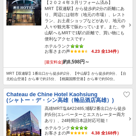
【２０２４年３月リフォーム済み】
MRT【双連駅】から徒歩約2分の距離にあ
り、周辺には朝市（地元の市場）、レスト
ラン、お土産ショップなどがあり、地元の
人々や観光客で賑わっています。また、中
山駅へもMRTで1駅の距離で、買い物にも
便利なアクセスです♪
ホテルランク
お客さまの声
4.23 全134件）
約
8,598
円～
[最安料金]
MRT【双連駅】1番出口から徒歩約2分、【中山駅】から徒歩約9分、【台
北松山空港】から車で約15分、【桃園国際空港】から車で約50分。
Chateau de Chine Hotel Kaohsiung
(シャトー・デ・シン高雄（翰品酒店高雄）)
高雄MRT塩&#22485;埔駅2番出口から徒歩
約5分(エレベーターとエスカレーター両方
あり）、24時間日本語対応可能！
ホテルランク
お客さまの声
4.38 全168件）