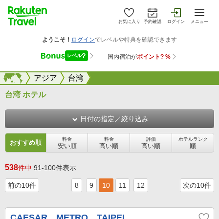
お気に入り
予約確認
ログイン
メニュー
海外
海外
アジア
台湾
台湾 ホテル
日付の指定／絞り込み
料金
料金
評価
ホテルランク
おすすめ順
安い順
高い順
高い順
順
538
件中
91-100件表示
前の10件
8
9
10
11
12
次の10件
CAESAR METRO TAIPEI