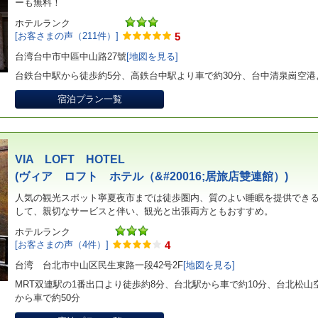
ーも無料！
ホテルランク
[お客さまの声（211件）]
5
台湾台中市中區中山路27號
[地図を見る]
台鉄台中駅から徒歩約5分、高鉄台中駅より車で約30分、台中清泉崗空港
宿泊プラン一覧
VIA LOFT HOTEL
(ヴィア ロフト ホテル（&#20016;居旅店雙連館）)
人気の観光スポット寧夏夜市までは徒歩圏内、質のよい睡眠を提供でき
して、親切なサービスと伴い、観光と出張両方ともおすすめ。
ホテルランク
[お客さまの声（4件）]
4
台湾 台北市中山区民生東路一段42号2F
[地図を見る]
MRT双連駅の1番出口より徒歩約8分、台北駅から車で約10分、台北松山
から車で約50分