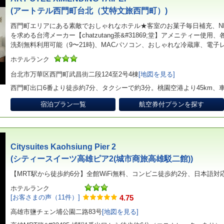
(アートテル西門町台北（艾特文旅西門町）)
西門町エリアにある素敵でおしゃれなホテル★客室のお菓子毎日補充、NE
を求める台湾メーカー【chatzutang茶&#31869;堂】アメニティー
洗剤無料利用可能（9〜21時)、MACパソコン、おしゃれな冷蔵庫、電子
ホテルランク
台北市万華区西門町武昌街二段124至2号4棟
[地図を見る]
西門町出口6番より徒歩約7分、タクシーで約3分。桃園空港より45km、車
宿泊プラン一覧
航空券付プランを探す
Citysuites Kaohsiung Pier 2
(シティースイーツ高雄ピア2(城市商旅高雄駁二館))
【MRT駅から徒歩約6分】全館WiFi無料、コンビニ徒歩約2分、日本語対応可能(0
ホテルランク
[お客さまの声（11件）]
4.75
高雄市鹽チェン埔公園二路83号
[地図を見る]