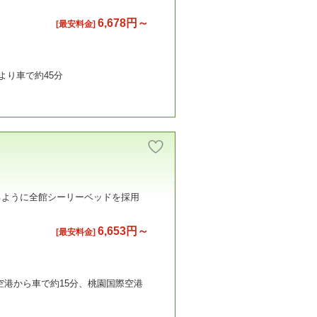
6,678円～
[最安料金]
より車で約45分
るように全館シーリーベッドを採用
6,653円～
[最安料金]
空港から車で約15分、桃園国際空港