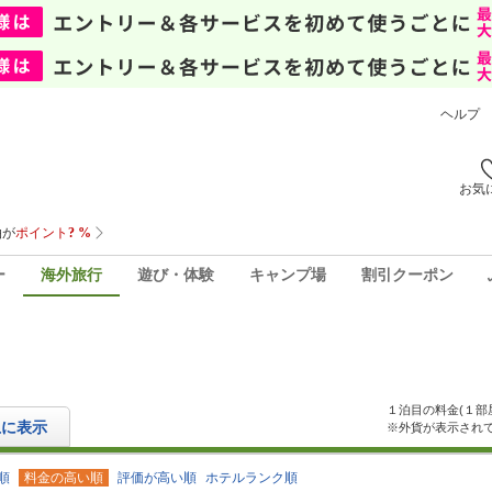
ヘルプ
お気
ー
海外旅行
遊び・体験
キャンプ場
割引クーポン
１泊目の料金(１部
上に表示
※外貨が表示され
順
料金の高い順
評価が高い順
ホテルランク順