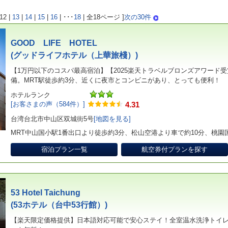
12
|
13
|
14
|
15
|
16
|
･･･
18
|
全18ページ ]
次の30件
GOOD LIFE HOTEL
(グッドライフホテル（上華旅棧）)
【1万円以下のコスパ最高宿泊】【2025楽天トラベルブロンズアワード
備。MRT駅徒歩約3分、近くに夜市とコンビニがあり、とっても便利！
ホテルランク
[お客さまの声（584件）]
4.31
台湾台北市中山区双城街5号
[地図を見る]
MRT中山国小駅1番出口より徒歩約3分、松山空港より車で約10分、桃園
宿泊プラン一覧
航空券付プランを探す
53 Hotel Taichung
(53ホテル（台中53行館）)
【楽天限定価格提供】日本語対応可能で安心ステイ！全室温水洗浄トイ