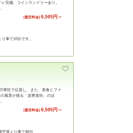
イレ完備、コインランドリーあり。
ス。
6,595円～
[最安料金]
より車で10分です。
市万華区で位置し、また、美食とファ
昔の風景が残る「皮寮老街」のほ
す。
6,595円～
[最安料金]
園空港より車で40分