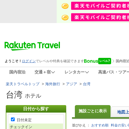
国内宿泊
交通＋宿
レンタカー
高速バス・ツア
楽天トラベルトップ
>
海外旅行
>
アジア
>
台湾
台湾
ホテル
日付から探す
施設ごとに表示
地図
日付未定
並びかえ ：
おすすめ順
料金の安い
チェックイン