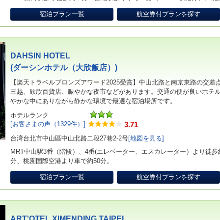
宿泊プラン一覧
航空券付プランを探す
DAHSIN HOTEL
(ダーシンホテル（大欣飯店）)
【楽天トラベルブロンズアワード2025受賞】中山北路と南京東路の交差
三越、欣欣百貨店、賑やかな夜市などがあります。交通の便が良いホテ
やかな中にありながら静かな環境で最適な宿泊場所です。
ホテルランク
[お客さまの声（1329件）]
3.71
台湾台北市中山區中山北路二段27巷2-2号
[地図を見る]
MRT中山駅3番（階段）、4番(エレベーター、エスカレーター）より徒歩
分、桃園国際空港より車で約50分。
宿泊プラン一覧
航空券付プランを探す
ART'OTEL XIMENDING TAIPEI