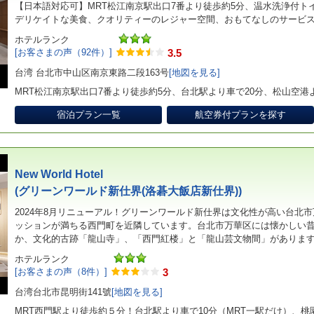
【日本語対応可】MRT松江南京駅出口7番より徒歩約5分、温水洗浄付ト
デリケイトな美食、クオリティーのレジャー空間、おもてなしのサービ
ホテルランク
[お客さまの声（92件）]
3.5
台湾 台北市中山区南京東路二段163号
[地図を見る]
MRT松江南京駅出口7番より徒歩約5分、台北駅より車で20分、松山空港
宿泊プラン一覧
航空券付プランを探す
New World Hotel
(グリーンワールド新仕界(洛碁大飯店新仕界))
2024年8月リニューアル！グリーンワールド新仕界は文化性が高い台北
ッションが満ちる西門町を近隣しています。台北市万華区には懐かしい
か、文化的古跡「龍山寺」、「西門紅楼」と「龍山芸文物間」がありま
ホテルランク
[お客さまの声（8件）]
3
台湾台北市昆明街141號
[地図を見る]
MRT西門駅より徒歩約５分！台北駅より車で10分（MRT一駅だけ）、桃