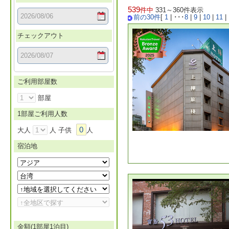
539
件中
331～360件表示
前の30件
[
1
|
･･･
8
|
9
|
10
|
11
|
チェックアウト
ご利用部屋数
部屋
1部屋ご利用人数
0
大人
人 子供
人
宿泊地
金額(1部屋1泊目)