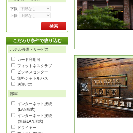
下限
上限
検索
こだわり条件で絞り込む
ホテル設備・サービス
カード利用可
フィットネスクラブ
ビジネスセンター
無料シャトルバス
送迎バス
部屋
インターネット接続
(LAN形式)
インターネット接続
(無線LAN形式)
ドライヤー