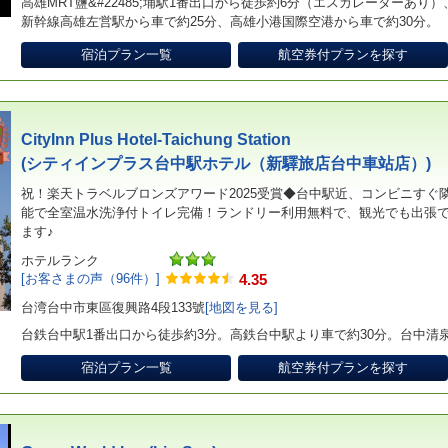
高雄MRT鹽&#22485;埔駅1番出口から徒歩約6分（エスカレーターあり
新幹線高雄左営駅から車で約25分、高雄小港国際空港から車で約30分。
宿泊プラン一覧
航空券付プランを探す
CityInn Plus Hotel-Taichung Station
(シティインプラス台中駅ホテル（新驛旅店台中車站店）)
祝！楽天トラベルブロンズアワード2025受賞◆台中駅近、コンビニすぐ
能で全室温水洗浄付トイレ完備！ランドリー利用無料で、観光でも出張
ます♪
ホテルランク
[お客さまの声（96件）]
4.35
台湾台中市東區復興路4段133號
[地図を見る]
台鉄台中駅1番出口から徒歩約3分。高鉄台中駅より車で約30分。台中清
宿泊プラン一覧
航空券付プランを探す