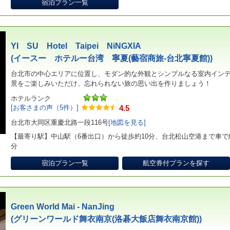
宿泊プラン一覧
YI SU Hotel Taipei NiNGXIA
(イースー ホテルー台湾 寧夏(藝宿商旅-台北寧夏館))
台北市の中心エリアに位置し、モダン的な外観とシンプルなる室内イン
景をご楽しみいただけ、忘れられない旅の思い出を作りましょう！
ホテルランク
[お客さまの声（5件）]
4.5
台北市大同区重慶北路一段116号
[地図を見る]
【最寄り駅】中山駅（6番出口）から徒歩約10分、台北松山空港まで車で約
分
宿泊プラン一覧
航空券付プランを探す
Green World Mai - NanJing
(グリーンワールド舞衣南京(洛碁大飯店舞衣南京館))