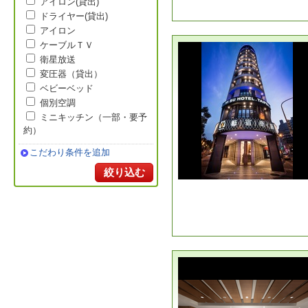
アイロン(貸出)
ドライヤー(貸出)
アイロン
ケーブルＴＶ
衛星放送
変圧器（貸出）
ベビーベッド
個別空調
ミニキッチン（一部・要予
約）
こだわり条件を追加
絞り込む